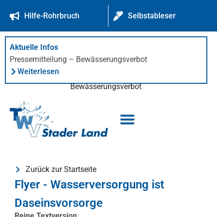
springen
Hilfe-Rohrbruch
Selbstableser
Aktuelle Infos
Pressemitteilung – Bewässerungsverbot
Weiterlesen
Bewässerungsverbot
Trinkwasserverband Stader Land
Trink- und Abwasserabrechnung
Abwasserentsorgung Oldendorf
Zurück zur Startseite
Flyer - Wasserversorgung ist
Daseinsvorsorge
Reine Textversion