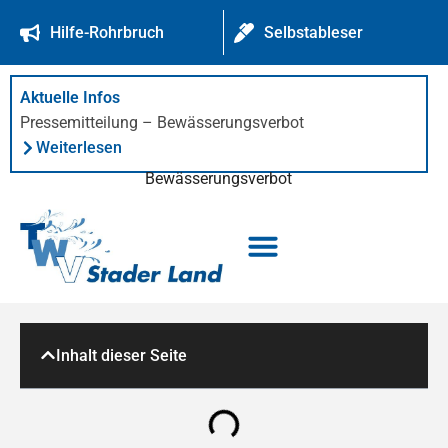
springen
Hilfe-Rohrbruch
Selbstableser
Aktuelle Infos
Pressemitteilung – Bewässerungsverbot
Weiterlesen
Bewässerungsverbot
Trinkwasserverband Stader Land
Trink- und Abwasserabrechnung
Abwasserentsorgung Oldendorf
Inhalt dieser Seite