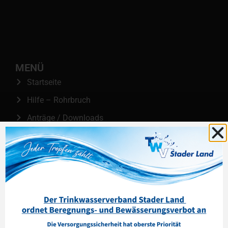
MENÜ
Startseite
Hilfe – Rohrbruch
Anträge / Downloads
Impressum
Datenschutz
Barrierefreiheitserklärung
Cookie Einwilligung ändern
KONTAKTDATEN